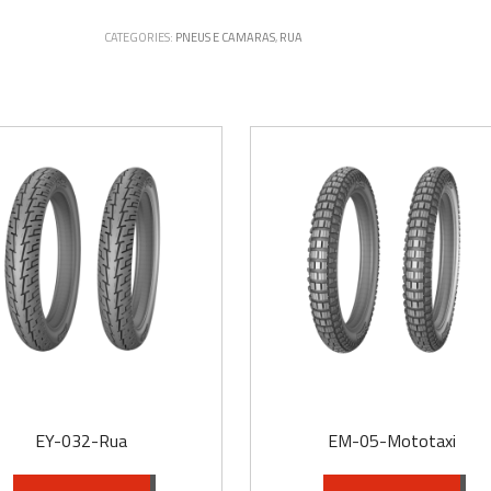
CATEGORIES:
PNEUS E CAMARAS
,
RUA
EM-05-Mototaxi
EY-848-MOBILETE