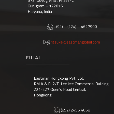
572, Udyog vihar, Phase-V,
Gurugram – 122016.
Haryana, India
+(91) – (124) – 4627900
ritsuka@eastmanglobal.com
FILIAL
Eastman Hongkong Pvt. Ltd.
RM A & B, 2/F, Lee kee Commercial Building,
221-227 Quen’s Road Central,
Hongkong
(852) 2455 4068