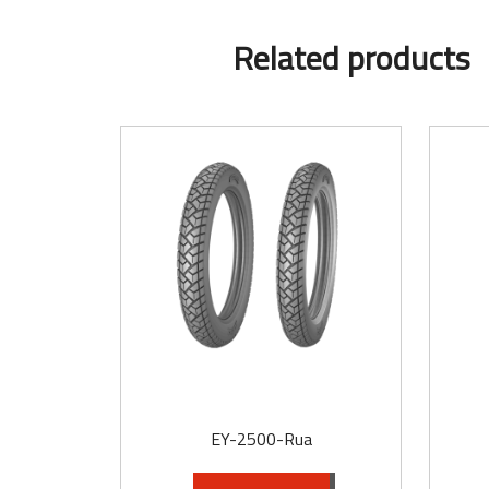
Related products
ua
EY-032-Rua