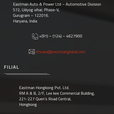
Eastman Auto & Power Ltd – Automotive Division
572, Udyog vihar, Phase-V,
Gurugram – 122016.
Haryana, India
+(91) – (124) – 4627900
ritsuka@eastmanglobal.com
FILIAL
Eastman Hongkong Pvt. Ltd.
RM A & B, 2/F, Lee kee Commercial Building,
221-227 Quen’s Road Central,
Hongkong